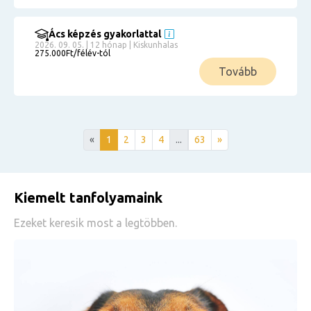
Ács képzés gyakorlattal
2026. 09. 05. | 12 hónap | Kiskunhalas
275.000Ft/félév-tól
Tovább
«
1
2
3
4
...
63
»
Kiemelt tanfolyamaink
Ezeket keresik most a legtöbben.