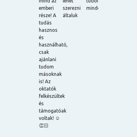
mind az
lehet
tudom
ajánlani
elégedve.
l
emberi
szerezni
mindenkinek.
tudom! ☺️
Nagy
v
része! A
általuk
pozitívum,
m
tudás
hogy az
hasznos
órákat
és
vissza
használható,
lehet
csak
nézni,
ajánlani
mivel fel
tudom
vannak
másoknak
véve, és a
is! Az
tananyagot
oktatók
is egyből
felkészültek
elküldik az
és
oktatók a
támogatóak
résztvevőkn
voltak! ☺️
így ha
👏🏻
esetleg
egy órán