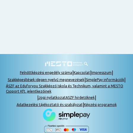
nem
tudok
részt
venni, be
lehet
pótolni a
tananyagot.
|
|
|
Felnőttképzési engedély száma
Kapcsolat
Impresszum
|
|
Szakképesítések idegen nyelvű megnevezések
SimplePay információk
ÁSZF az Eduforyou Szakképző Iskola és Technikum, valamint a MESTO
Csoport Kft. jelentkezőinek
|
|
Jogi nyilatkozat
ASZF hirdetőknek
|
Adatkezelési tájékoztató és szabályzat
Képzési programok