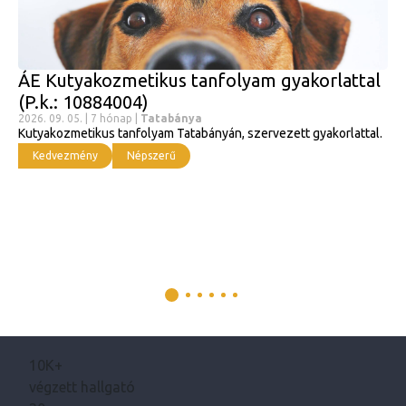
ÁE Kutyakozmetikus tanfolyam gyakorlattal
(P.k.: 10884004)
2026. 09. 05. | 7 hónap |
Tatabánya
Kutyakozmetikus tanfolyam Tatabányán, szervezett gyakorlattal.
Kedvezmény
Népszerű
10K+
végzett hallgató