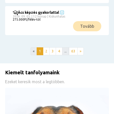
Ács képzés gyakorlattal
2026. 09. 05. | 12 hónap | Kiskunhalas
275.000Ft/félév-tól
Tovább
«
1
2
3
4
...
63
»
Kiemelt tanfolyamaink
Ezeket keresik most a legtöbben.