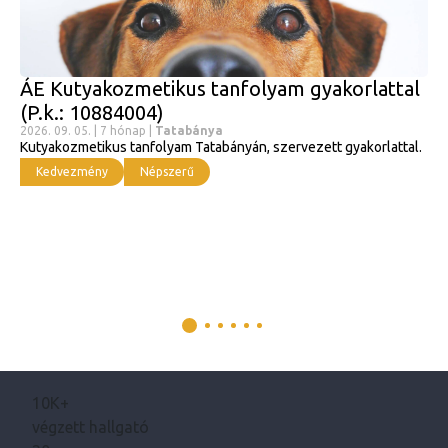
ÁE Kutyakozmetikus tanfolyam gyakorlattal
(P.k.: 10884004)
2026. 09. 05. | 7 hónap |
Tatabánya
Kutyakozmetikus tanfolyam Tatabányán, szervezett gyakorlattal.
Kedvezmény
Népszerű
10K+
végzett hallgató