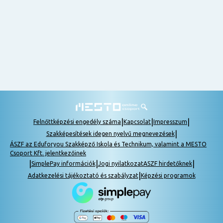
nem
tudok
részt
venni, be
lehet
pótolni a
tananyagot.
|
|
|
Felnőttképzési engedély száma
Kapcsolat
Impresszum
|
Szakképesítések idegen nyelvű megnevezések
ÁSZF az Eduforyou Szakképző Iskola és Technikum, valamint a MESTO
Csoport Kft. jelentkezőinek
|
|
|
SimplePay információk
Jogi nyilatkozat
ASZF hirdetőknek
|
Adatkezelési tájékoztató és szabályzat
Képzési programok