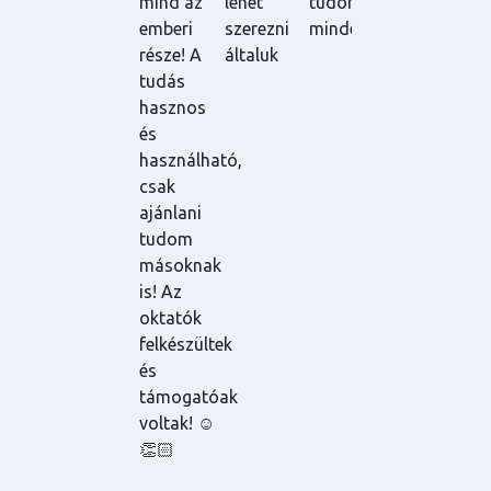
mind az
lehet
tudom
ajánlani
elégedve.
l
emberi
szerezni
mindenkinek.
tudom! ☺️
Nagy
v
része! A
általuk
pozitívum,
m
tudás
hogy az
hasznos
órákat
és
vissza
használható,
lehet
csak
nézni,
ajánlani
mivel fel
tudom
vannak
másoknak
véve, és a
is! Az
tananyagot
oktatók
is egyből
felkészültek
elküldik az
és
oktatók a
támogatóak
résztvevőkn
voltak! ☺️
így ha
👏🏻
esetleg
egy órán