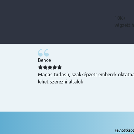
10K+
végzett 
Bence
zuper volt, mind
Magas tudású, szakképzett emberek oktatnak
hasznos és
lehet szerezni általuk
k is! Az oktatók
Felnőttkép