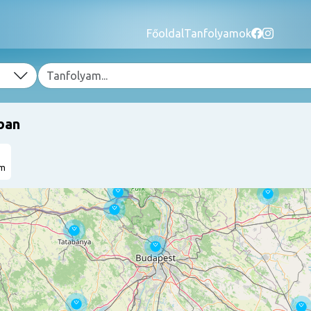
Főoldal
Tanfolyamok
ban
am