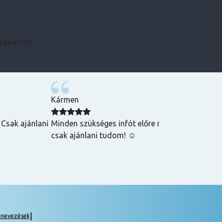
zsgaarány
Kármen
 Csak ajánlani
Minden szükséges infót előre megkaptam, szupe
csak ajánlani tudom! ☺️
|
gnevezések