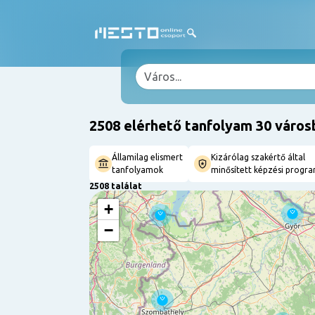
2508 elérhető tanfolyam 30 város
Államilag elismert
Kizárólag szakértő által
tanfolyamok
minősített képzési progr
2508 találat
+
−