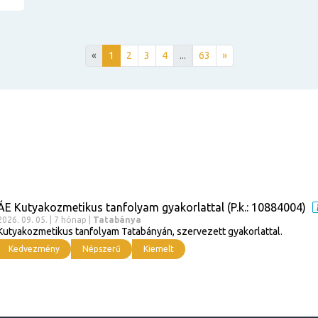
«
1
2
3
4
...
63
»
ÁE Kutyakozmetikus tanfolyam gyakorlattal (P.k.: 10884004)
2026. 09. 05. | 7 hónap |
Tatabánya
Kutyakozmetikus tanfolyam Tatabányán, szervezett gyakorlattal.
Kedvezmény
Népszerű
Kiemelt