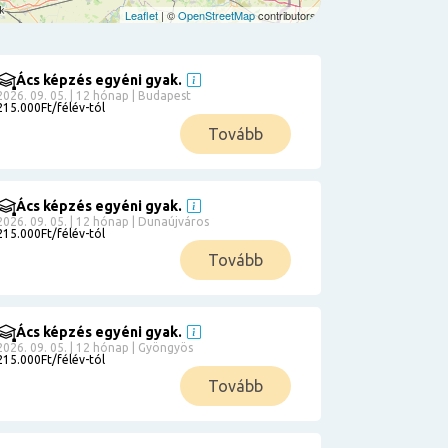
Leaflet
| ©
OpenStreetMap
contributors
Ács képzés egyéni gyak.
2026. 09. 05. | 12 hónap | Budapest
215.000Ft/félév-tól
Tovább
Ács képzés egyéni gyak.
2026. 09. 05. | 12 hónap | Dunaújváros
215.000Ft/félév-tól
Tovább
Ács képzés egyéni gyak.
2026. 09. 05. | 12 hónap | Gyöngyös
215.000Ft/félév-tól
Tovább