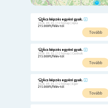
Ács képzés egyéni gyak.
Szűrés
2026. 09. 05. | 12 hónap | Ajka
215.000Ft/félév-tól
Pályakezdőknek
Tovább
Kismamáknak
Munkanélkülieknek
Kuponbeváltás
Ács képzés egyéni gyak.
2026. 09. 05. | 12 hónap | Csolnok
Érettségi
215.000Ft/félév-tól
8
általános
Tovább
50 000
0
3000000
Részletfizetéssel
Ács képzés egyéni gyak.
2026. 09. 05. | 12 hónap | Eger
215.000Ft/félév-tól
6
Tovább
0
12