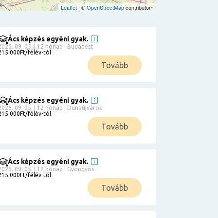
Leaflet
| ©
OpenStreetMap
contributors
Ács képzés egyéni gyak.
2026. 09. 05. | 12 hónap | Budapest
215.000Ft/félév-tól
Tovább
Ács képzés egyéni gyak.
2026. 09. 05. | 12 hónap | Dunaújváros
215.000Ft/félév-tól
Tovább
Ács képzés egyéni gyak.
2026. 09. 05. | 12 hónap | Gyöngyös
215.000Ft/félév-tól
Tovább