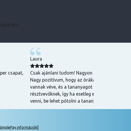
zsgaarány
Laura
per csapat,
Csak ajánlani tudom! Nagyon meg voltam velük 
Nagy pozitívum, hogy az órákat vissza lehet nézn
vannak véve, és a tananyagot is egyből elküldik
résztvevőknek, így ha esetleg egy órán nem tud
venni, be lehet pótolni a tananyagot.
|
SimplePay információk