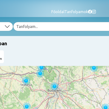
Főoldal
Tanfolyamok
ban
am