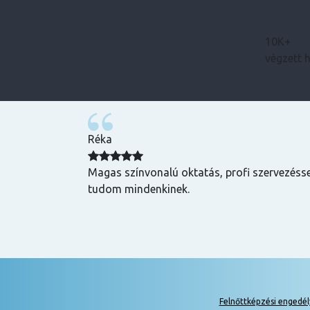
10K+
végzett 
Réka
ak. Igazi tudást
Magas színvonalú oktatás, profi szervezésse
tudom mindenkinek.
Felnőttképzési engedé