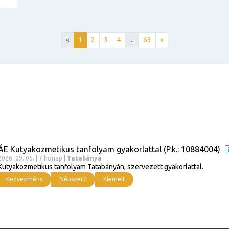
«
1
2
3
4
...
63
»
ÁE Kutyakozmetikus tanfolyam gyakorlattal (P.k.: 10884004)
2026. 09. 05. | 7 hónap |
Tatabánya
Kutyakozmetikus tanfolyam Tatabányán, szervezett gyakorlattal.
Kedvezmény
Népszerű
Kiemelt