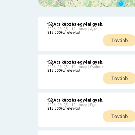
Ács képzés egyéni gyak.
Szűrés
2026. 09. 05. | 12 hónap | Ajka
215.000Ft/félév-tól
Pályakezdőknek
Tovább
Kismamáknak
Munkanélkülieknek
Kuponbeváltás
Ács képzés egyéni gyak.
2026. 09. 05. | 12 hónap | Csolnok
Érettségi
215.000Ft/félév-tól
8
általános
Tovább
50 000
0
3000000
Részletfizetéssel
Ács képzés egyéni gyak.
2026. 09. 05. | 12 hónap | Eger
215.000Ft/félév-tól
6
Tovább
0
12