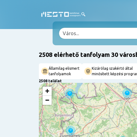
2508 elérhető tanfolyam 30 város
Államilag elismert
Kizárólag szakértő által
tanfolyamok
minősített képzési progr
2508 találat
+
−