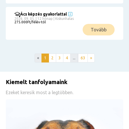
Ács képzés gyakorlattal
2026. 09. 05. | 12 hónap | Kiskunhalas
275.000Ft/félév-tól
Tovább
«
1
2
3
4
...
63
»
Kiemelt tanfolyamaink
Ezeket keresik most a legtöbben.