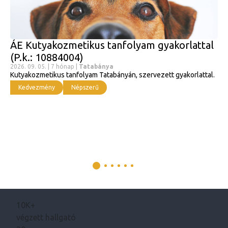
ÁE Kutyakozmetikus tanfolyam gyakorlattal
(P.k.: 10884004)
2026. 09. 05. | 7 hónap |
Tatabánya
Kutyakozmetikus tanfolyam Tatabányán, szervezett gyakorlattal.
Kedvezmény
Népszerű
10K+
végzett hallgató