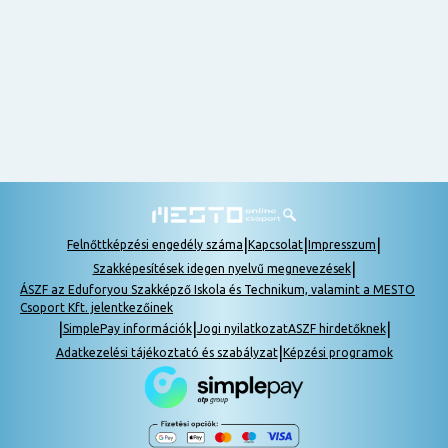
nem
tudok
részt
venni, be
lehet
pótolni a
tananyagot.
|
|
|
Felnőttképzési engedély száma
Kapcsolat
Impresszum
|
Szakképesítések idegen nyelvű megnevezések
ÁSZF az Eduforyou Szakképző Iskola és Technikum, valamint a MESTO
Csoport Kft. jelentkezőinek
|
|
|
SimplePay információk
Jogi nyilatkozat
ASZF hirdetőknek
|
Adatkezelési tájékoztató és szabályzat
Képzési programok