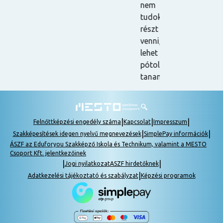
nem
tudok
részt
venni, be
lehet
pótolni a
tananyagot.
|
|
|
Felnőttképzési engedély száma
Kapcsolat
Impresszum
|
|
Szakképesítések idegen nyelvű megnevezések
SimplePay információk
ÁSZF az Eduforyou Szakképző Iskola és Technikum, valamint a MESTO
Csoport Kft. jelentkezőinek
|
|
Jogi nyilatkozat
ASZF hirdetőknek
|
Adatkezelési tájékoztató és szabályzat
Képzési programok