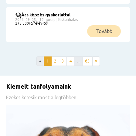
Ács képzés gyakorlattal
2026. 09. 05. | 12 hónap | Kiskunhalas
275.000Ft/félév-tól
Tovább
«
1
2
3
4
...
63
»
Kiemelt tanfolyamaink
Ezeket keresik most a legtöbben.