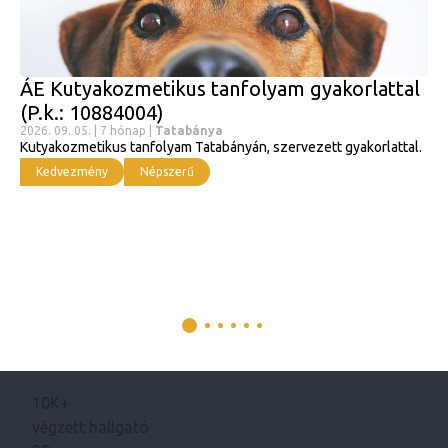
ÁE Kutyakozmetikus tanfolyam gyakorlattal
(P.k.: 10884004)
2026. 09. 05. | 7 hónap |
Tatabánya
Kutyakozmetikus tanfolyam Tatabányán, szervezett gyakorlattal.
Kedvezmény
Népszerű
10K+
végzett hallgató