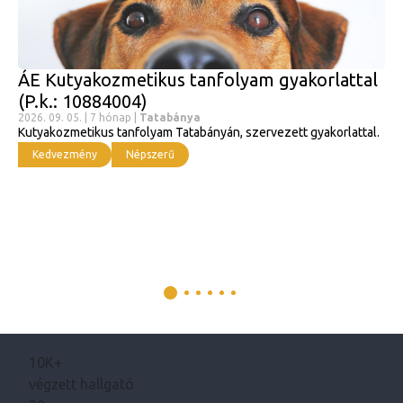
ÁE Kutyakozmetikus tanfolyam gyakorlattal
(P.k.: 10884004)
2026. 09. 05. | 7 hónap |
Tatabánya
Kutyakozmetikus tanfolyam Tatabányán, szervezett gyakorlattal.
Kedvezmény
Népszerű
10K+
végzett hallgató