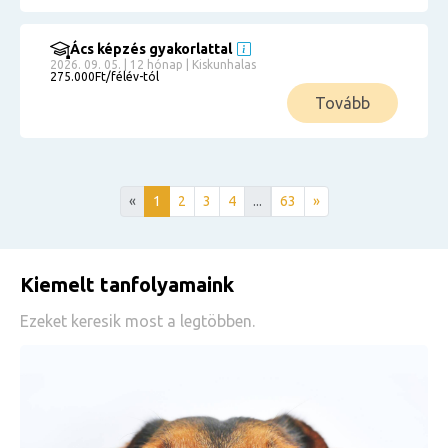
Ács képzés gyakorlattal
2026. 09. 05. | 12 hónap | Kiskunhalas
275.000Ft/félév-tól
Tovább
«
1
2
3
4
...
63
»
Kiemelt tanfolyamaink
Ezeket keresik most a legtöbben.