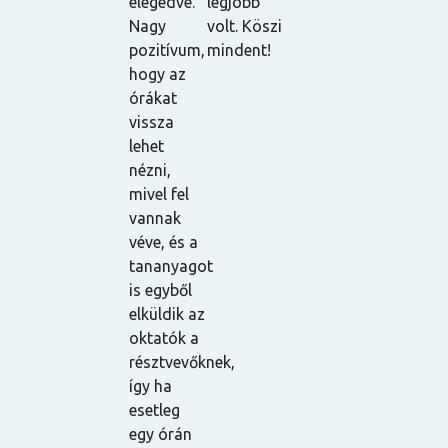
dom
ajánlani
elégedve.
legjobb
mindenkinek
a
denkinek.
tudom! ☺️
Nagy
volt. Köszi
I
pozitívum,
mindent!
m
hogy az
s
órákat
f
vissza
j
lehet
f
nézni,
j
mivel fel
w
vannak
c
véve, és a
T
tananyagot
t
is egyből
p
elküldik az
t
oktatók a
t
résztvevőknek,
w
így ha
i
esetleg
a
egy órán
h