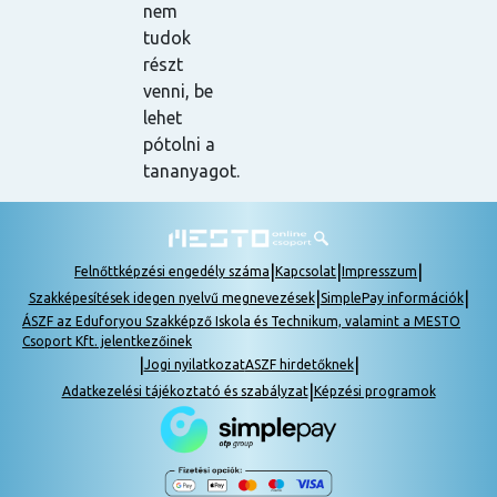
nem
tudok
részt
venni, be
lehet
pótolni a
tananyagot.
|
|
|
Felnőttképzési engedély száma
Kapcsolat
Impresszum
|
|
Szakképesítések idegen nyelvű megnevezések
SimplePay információk
ÁSZF az Eduforyou Szakképző Iskola és Technikum, valamint a MESTO
Csoport Kft. jelentkezőinek
|
|
Jogi nyilatkozat
ASZF hirdetőknek
|
Adatkezelési tájékoztató és szabályzat
Képzési programok