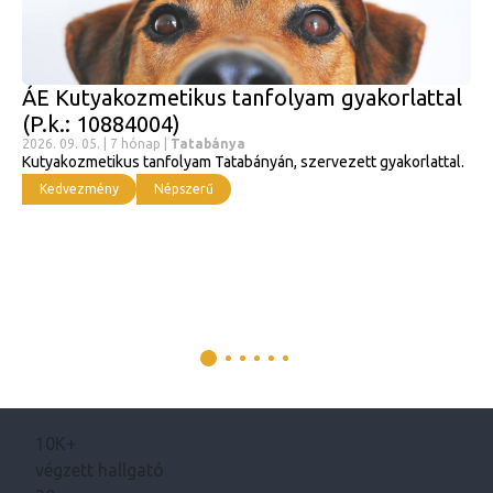
ÁE Kutyakozmetikus tanfolyam gyakorlattal
(P.k.: 10884004)
2026. 09. 05. | 7 hónap |
Tatabánya
Kutyakozmetikus tanfolyam Tatabányán, szervezett gyakorlattal.
Kedvezmény
Népszerű
10K+
végzett hallgató