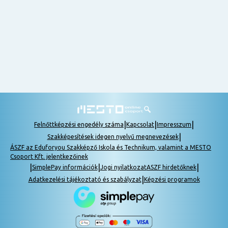
nem
tudok
részt
venni, be
lehet
pótolni a
tananyagot.
|
|
|
Felnőttképzési engedély száma
Kapcsolat
Impresszum
|
Szakképesítések idegen nyelvű megnevezések
ÁSZF az Eduforyou Szakképző Iskola és Technikum, valamint a MESTO
Csoport Kft. jelentkezőinek
|
|
|
SimplePay információk
Jogi nyilatkozat
ASZF hirdetőknek
|
Adatkezelési tájékoztató és szabályzat
Képzési programok