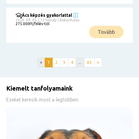
Ács képzés gyakorlattal
2026. 09. 05. | 12 hónap | Kiskunhalas
275.000Ft/félév-tól
Tovább
«
1
2
3
4
...
63
»
Kiemelt tanfolyamaink
Ezeket keresik most a legtöbben.