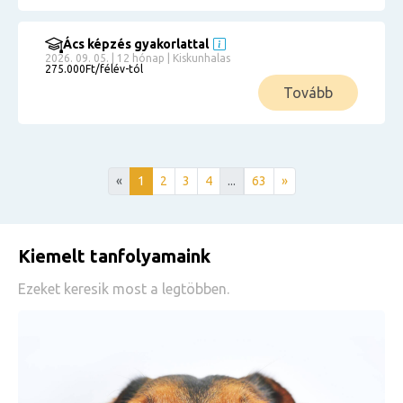
Ács képzés gyakorlattal
2026. 09. 05. | 12 hónap | Kiskunhalas
275.000Ft/félév-tól
Tovább
«
1
2
3
4
...
63
»
Kiemelt tanfolyamaink
Ezeket keresik most a legtöbben.