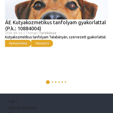
ÁE Kutyakozmetikus tanfolyam gyakorlattal
(P.k.: 10884004)
2026. 09. 05. | 7 hónap |
Tatabánya
Kutyakozmetikus tanfolyam Tatabányán, szervezett gyakorlattal.
Kedvezmény
Népszerű
10K+
végzett hallgató