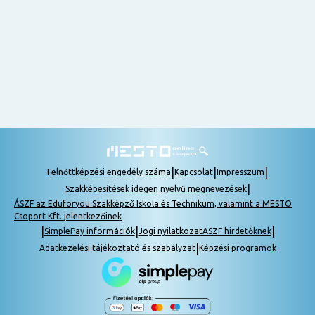
nem
tudok
részt
venni, be
lehet
pótolni a
tananyagot.
|
|
|
Felnőttképzési engedély száma
Kapcsolat
Impresszum
|
Szakképesítések idegen nyelvű megnevezések
ÁSZF az Eduforyou Szakképző Iskola és Technikum, valamint a MESTO
Csoport Kft. jelentkezőinek
|
|
|
SimplePay információk
Jogi nyilatkozat
ASZF hirdetőknek
|
Adatkezelési tájékoztató és szabályzat
Képzési programok