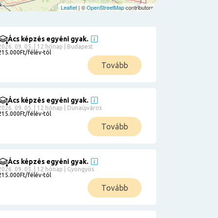
Leaflet
| ©
OpenStreetMap
contributors
Ács képzés egyéni gyak.
2026. 09. 05. | 12 hónap | Budapest
215.000Ft/félév-tól
Tovább
Ács képzés egyéni gyak.
2026. 09. 05. | 12 hónap | Dunaújváros
215.000Ft/félév-tól
Tovább
Ács képzés egyéni gyak.
2026. 09. 05. | 12 hónap | Gyöngyös
215.000Ft/félév-tól
Tovább