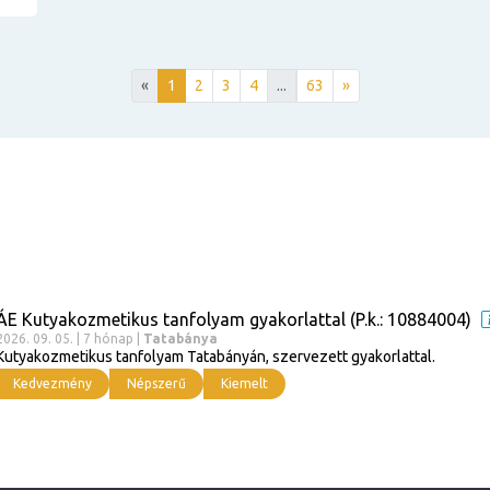
«
1
2
3
4
...
63
»
ÁE Kutyakozmetikus tanfolyam gyakorlattal (P.k.: 10884004)
2026. 09. 05. | 7 hónap |
Tatabánya
Kutyakozmetikus tanfolyam Tatabányán, szervezett gyakorlattal.
Kedvezmény
Népszerű
Kiemelt