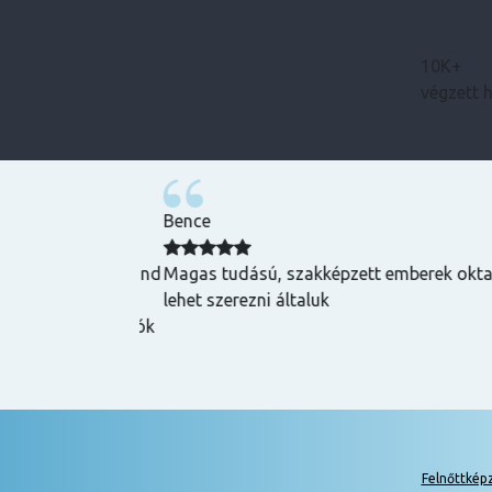
10K+
végzett 
Bence
zuper volt, mind
Magas tudású, szakképzett emberek oktatnak
hasznos és
lehet szerezni általuk
k is! Az oktatók
Felnőttkép