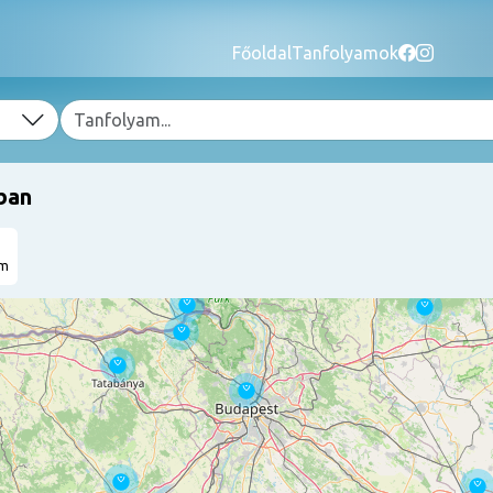
Főoldal
Tanfolyamok
ban
am