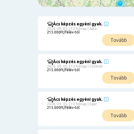
Ács képzés egyéni gyak.
Szűrés
2026. 09. 05. | 12 hónap | Ajka
215.000Ft/félév-tól
Pályakezdőknek
Tovább
Kismamáknak
Munkanélkülieknek
Kuponbeváltás
Ács képzés egyéni gyak.
2026. 09. 05. | 12 hónap | Csolnok
Érettségi
215.000Ft/félév-tól
8
általános
Tovább
50 000
0
3000000
Részletfizetéssel
Ács képzés egyéni gyak.
2026. 09. 05. | 12 hónap | Eger
215.000Ft/félév-tól
6
Tovább
0
12