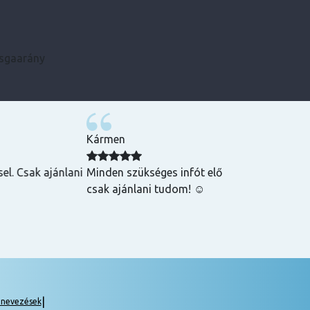
zsgaarány
Kármen
 Csak ajánlani
Minden szükséges infót előre megkaptam, szupe
csak ajánlani tudom! ☺️
|
gnevezések