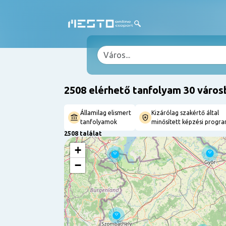
2508 elérhető tanfolyam 30 város
Államilag elismert
Kizárólag szakértő által
tanfolyamok
minősített képzési progr
2508 találat
+
−